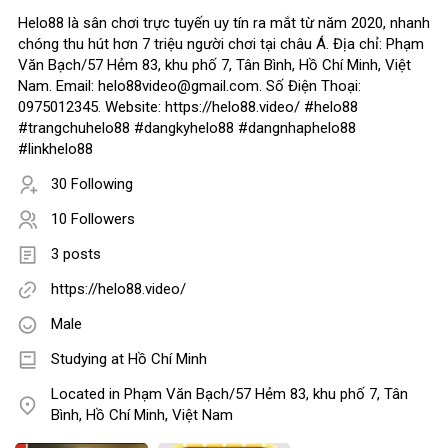
Helo88 là sân chơi trực tuyến uy tín ra mắt từ năm 2020, nhanh
chóng thu hút hơn 7 triệu người chơi tại châu Á. Địa chỉ: Phạm
Văn Bạch/57 Hẻm 83, khu phố 7, Tân Bình, Hồ Chí Minh, Việt
Nam. Email: helo88video@gmail.com. Số Điện Thoại:
0975012345. Website: https://helo88.video/ #helo88
#trangchuhelo88 #dangkyhelo88 #dangnhaphelo88
#linkhelo88
30 Following
10 Followers
3 posts
https://helo88.video/
Male
Studying at Hồ Chí Minh
Located in Phạm Văn Bạch/57 Hẻm 83, khu phố 7, Tân
Bình, Hồ Chí Minh, Việt Nam