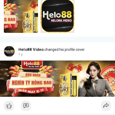
Helo88 Video
changed his profile cover
1 y