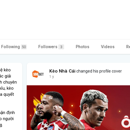
Following
Followers
Photos
Videos
R
50
3
lệ kèo
Kèo Nhà Cái
changed his profile cover
c giải
1 y
ch chuyên
xỉu, kèo
ra quyết
hận định
úp người
g.