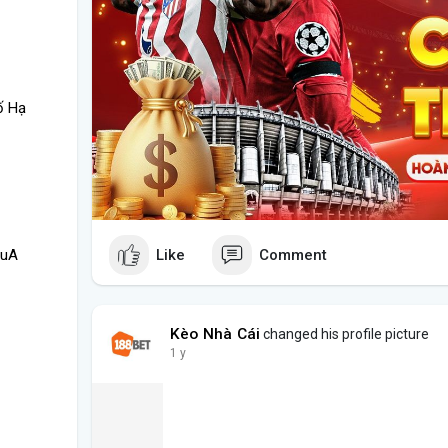
ố Hạ
auA
Like
Comment
Kèo Nhà Cái
changed his profile picture
1 y