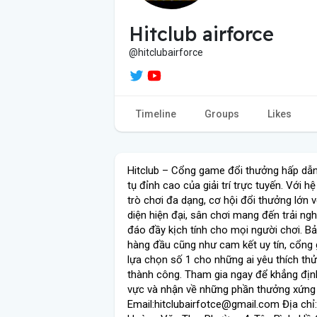
Hitclub airforce
@hitclubairforce
Timeline
Groups
Likes
Hitclub – Cổng game đổi thưởng hấp dẫn,
tụ đỉnh cao của giải trí trực tuyến. Với h
trò chơi đa dạng, cơ hội đổi thưởng lớn v
diện hiện đại, sân chơi mang đến trải n
đáo đầy kịch tính cho mọi người chơi. B
hàng đầu cũng như cam kết uy tín, cổng
lựa chọn số 1 cho những ai yêu thích th
thành công. Tham gia ngay để khẳng định
vực và nhận về những phần thưởng xứng
Email:hitclubairfotce@gmail.com Địa chỉ: