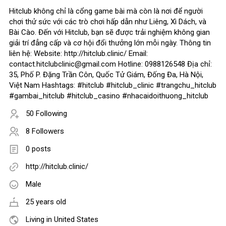
Hitclub không chỉ là cổng game bài mà còn là nơi để người
chơi thử sức với các trò chơi hấp dẫn như Liêng, Xì Dách, và
Bài Cào. Đến với Hitclub, bạn sẽ được trải nghiệm không gian
giải trí đẳng cấp và cơ hội đổi thưởng lớn mỗi ngày. Thông tin
liên hệ: Website: http://hitclub.clinic/ Email:
contact.hitclubclinic@gmail.com Hotline: 0988126548 Địa chỉ:
35, Phố P. Đặng Trần Côn, Quốc Tử Giám, Đống Đa, Hà Nội,
Việt Nam Hashtags: #hitclub #hitclub_clinic #trangchu_hitclub
#gambai_hitclub #hitclub_casino #nhacaidoithuong_hitclub
50 Following
8 Followers
0 posts
http://hitclub.clinic/
Male
25 years old
Living in United States