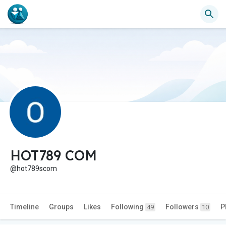
HOT789 COM
@hot789scom
Timeline
Groups
Likes
Following
Followers
P
49
10