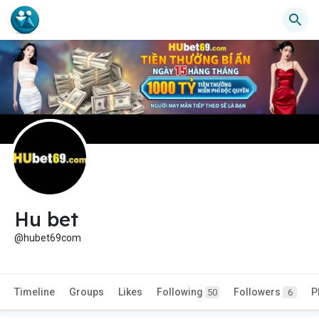
Hu bet
@hubet69com
Timeline
Groups
Likes
Following
Followers
P
50
6