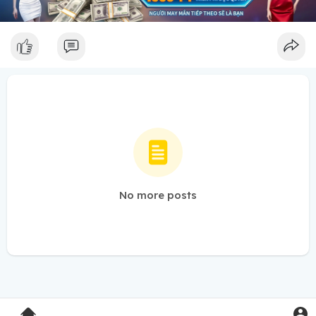
No more posts