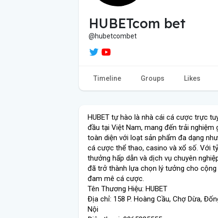
HUBETcom bet
@hubetcombet
Timeline
Groups
Likes
HUBET tự hào là nhà cái cá cược trực t
đầu tại Việt Nam, mang đến trải nghiệm gi
toàn diện với loạt sản phẩm đa dạng như
cá cược thể thao, casino và xổ số. Với tỷ 
thưởng hấp dẫn và dịch vụ chuyên nghiệ
đã trở thành lựa chọn lý tưởng cho cộn
đam mê cá cược.
Tên Thương Hiệu: HUBET
Địa chỉ: 158 P. Hoàng Cầu, Chợ Dừa, Đốn
Nội