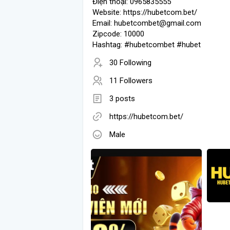
Điện thoại: 0965835555
Website: https://hubetcom.bet/
Email: hubetcombet@gmail.com
Zipcode: 10000
Hashtag: #hubetcombet #hubet
30 Following
11 Followers
3 posts
https://hubetcom.bet/
Male