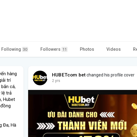
Following
Followers
Photos
Videos
R
30
11
uyến hàng
HUBETcom bet
changed his profile cover
ải trí
2 yrs
 bắn cá,
lệ trả
p, Hubet
g đồng
g Đa, Hà