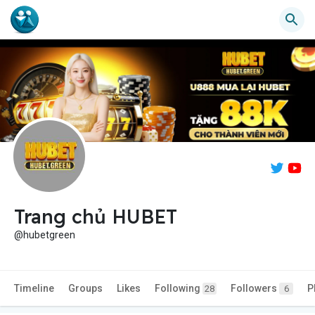
Trang chủ HUBET
@hubetgreen
Timeline
Groups
Likes
Following
Followers
P
28
6