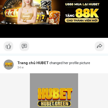
Trang chủ HUBET
changed her profile picture
34 w