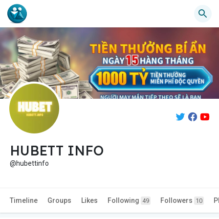
HUBETT INFO
@hubettinfo
Timeline
Groups
Likes
Following
Followers
P
49
10