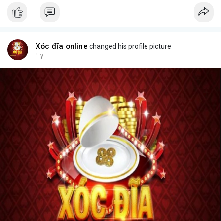
Xóc đĩa online
changed his profile picture
1 y