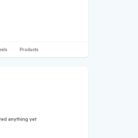
eels
Products
ted anything yet