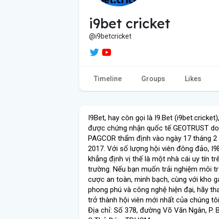
i9bet cricket
@i9betcricket
Timeline
Groups
Likes
I9Bet, hay còn gọi là I9.Bet (i9bet.cricket
được chứng nhận quốc tế GEOTRUST do
PAGCOR thẩm định vào ngày 17 tháng 2
2017. Với số lượng hội viên đông đảo, I9
khẳng định vị thế là một nhà cái uy tín trê
trường. Nếu bạn muốn trải nghiệm môi t
cược an toàn, minh bạch, cùng với kho 
phong phú và công nghệ hiện đại, hãy th
trở thành hội viên mới nhất của chúng tôi
Địa chỉ: Số 378, đường Võ Văn Ngân, P. Bi