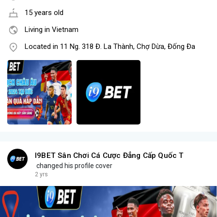
15 years old
Living in Vietnam
Located in 11 Ng. 318 Đ. La Thành, Chợ Dừa, Đống Đa
I9BET Sân Chơi Cá Cược Đẳng Cấp Quốc T
changed his profile cover
2 yrs