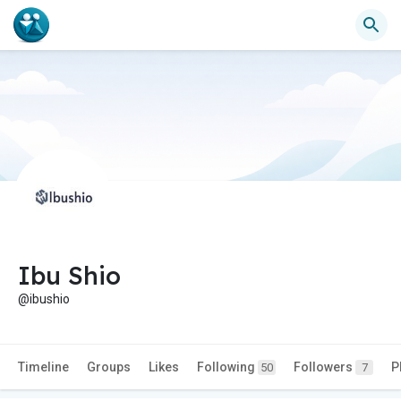
Ibu Shio
@ibushio
Timeline
Groups
Likes
Following
Followers
P
50
7