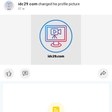
idc29 com
changed his profile picture
37 w