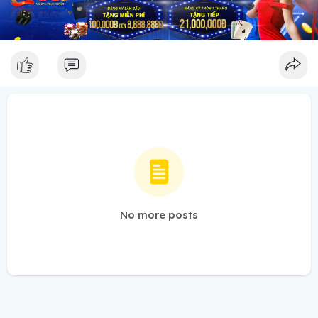
No more posts