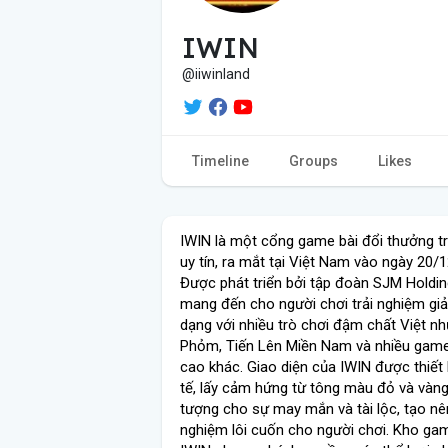
IWIN
@iiwinland
Timeline
Groups
Likes
IWIN là một cổng game bài đổi thưởng t
uy tín, ra mắt tại Việt Nam vào ngày 20/
Được phát triển bởi tập đoàn SJM Holdin
mang đến cho người chơi trải nghiệm giải
dạng với nhiều trò chơi đậm chất Việt nh
Phỏm, Tiến Lên Miền Nam và nhiều game
cao khác. Giao diện của IWIN được thiết 
tế, lấy cảm hứng từ tông màu đỏ và vàng
tượng cho sự may mắn và tài lộc, tạo nên
nghiệm lôi cuốn cho người chơi. Kho ga