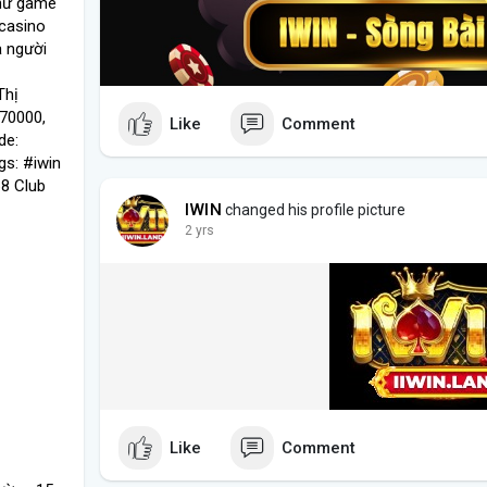
như game
 casino
a người
Thị
 70000,
Like
Comment
de:
gs: #iwin
68 Club
IWIN
changed his profile picture
2 yrs
Like
Comment