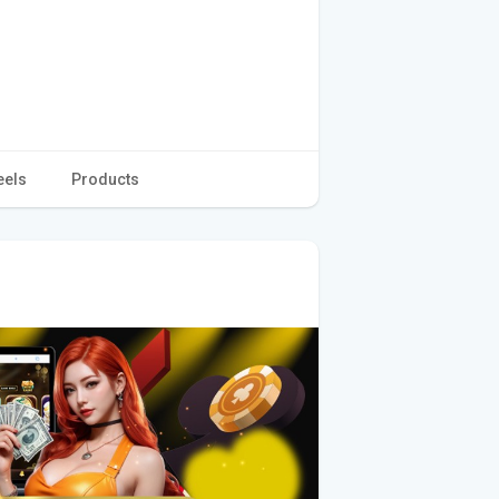
eels
Products