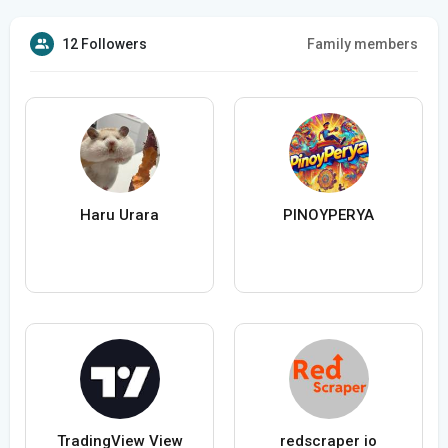
12 Followers
Family members
Haru Urara
PINOYPERYA
TradingView View
redscraper io