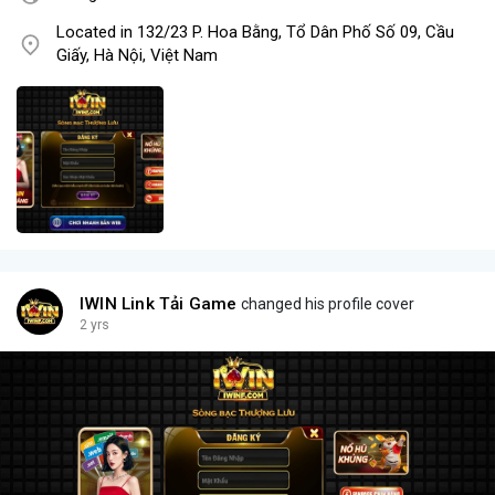
Located in 132/23 P. Hoa Bằng, Tổ Dân Phố Số 09, Cầu
Giấy, Hà Nội, Việt Nam
IWIN Link Tải Game
changed his profile cover
2 yrs