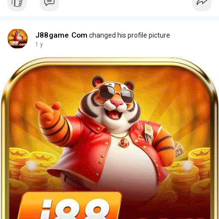
J88game Com
changed his profile picture
1 y