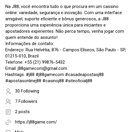
Na J88, você encontra tudo o que procura em um cassino
online: variedade, segurança e inovação. Com uma interface
amigável, suporte eficiente e bônus generosos, a J88
proporciona uma experiência única para iniciantes e
apostadores experientes. Não perca tempo, venha jogar com
quem entende do assunto!
Informações de contato:
Endereço: Rua Helvétia, 876 - Campos Elíseos, São Paulo - SP,
01215-010, Brazil
Telefone: +55 (21) 99876-5432
Email: j88gamecom@gmail.com
Hashtags: #j88 #j88gamecom #casadeapostasj88
#apostasonlinej88 #casinoj88 #siteoficialj88
30 Following
7 Followers
2 posts
https://j88game.com/