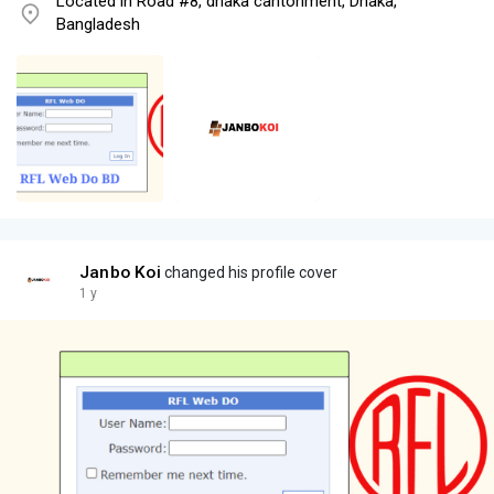
Located in Road #8, dhaka cantonment, Dhaka,
Bangladesh
Janbo Koi
changed his profile cover
1 y