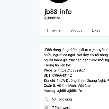
jb88 info
@jb88info
Timeline
Groups
Likes
JB88 đang là tụ điểm giải trí trực tuyến 
nhiều người ca ngợi. Nơi đây có tới hàng 
người tham gia truy cập đặt cược mỗi ng
Thông tin liên hệ:
Website: https://jb88.info/
SĐT: 0986643112
Địa chỉ: 147A Đường Trịnh Quang Nghị, 
Quận 8, Hồ Chí Minh, Việt Nam
Hastag: #jb88 #jb88info
50 Following
7 Followers