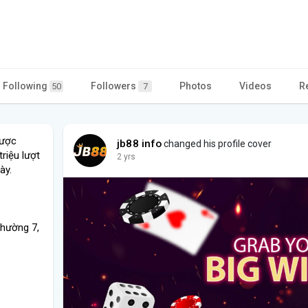
Following
Followers
Photos
Videos
R
50
7
được
jb88 info
changed his profile cover
triệu lượt
2 yrs
ày.
Phường 7,