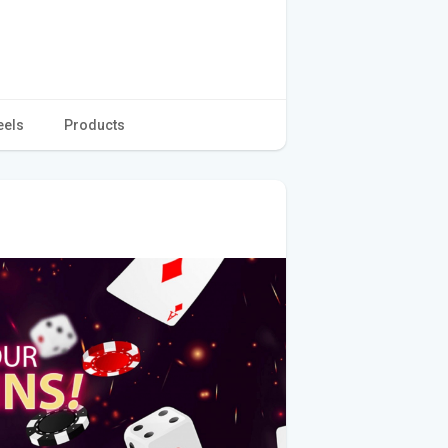
eels
Products