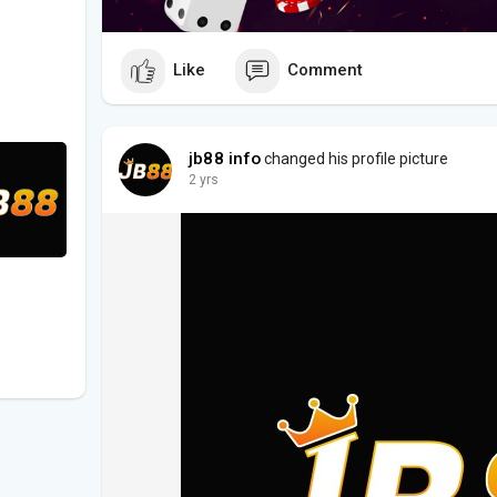
Like
Comment
jb88 info
changed his profile picture
2 yrs