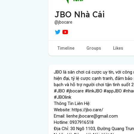
JBO Nhà Cái
@jbocare
Timeline
Groups
Likes
JBO là sân chơi cá cược uy tín, với công
hiện đại, tỷ lệ cược cạnh tranh, đảm bảo
bạch và hỗ trợ người chơi tận tình suốt 2
#JBO #jbocare #linkJBO #appJBO #nha
#JBOlink
Thông Tin Liên Hệ:
Website: https://jbo.care/
Email: lienhe.jbocare@gmail.com
Hotline: 0937916518
Địa Chỉ: 30 Ngõ 1103, Đường Quang Trun