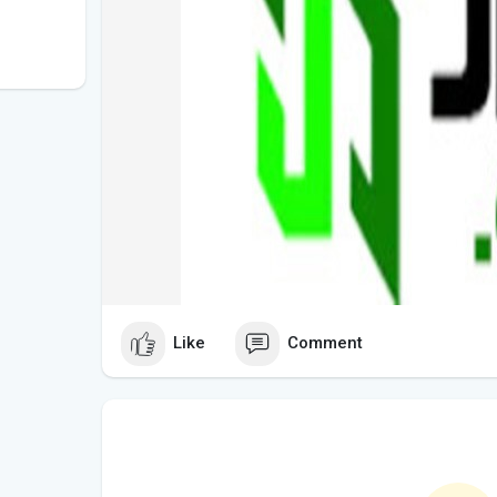
Like
Comment