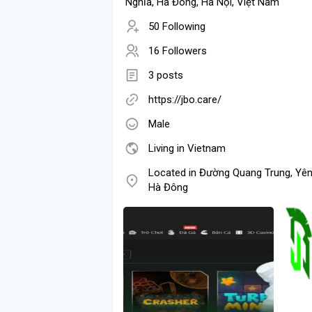
Nghĩa, Hà Đông, Hà Nội, Việt Nam
50 Following
16 Followers
3 posts
https://jbo.care/
Male
Living in Vietnam
Located in Đường Quang Trung, Yên
Hà Đông