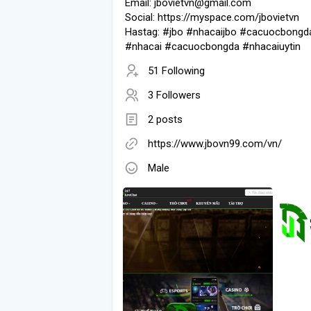
Email: jbovietvn@gmail.com
Social: https://myspace.com/jbovietvn
Hastag: #jbo #nhacaijbo #cacuocbongd
#nhacai #cacuocbongda #nhacaiuytin
51 Following
3 Followers
2 posts
https://www.jbovn99.com/vn/
Male