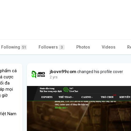
Following
Followers
Photos
Videos
R
51
3
 phẩm cá
jbovn99com
changed his profile cover
cá cược
2 yrs
tối đa
đáp mọi
 giờ
 Việt Nam