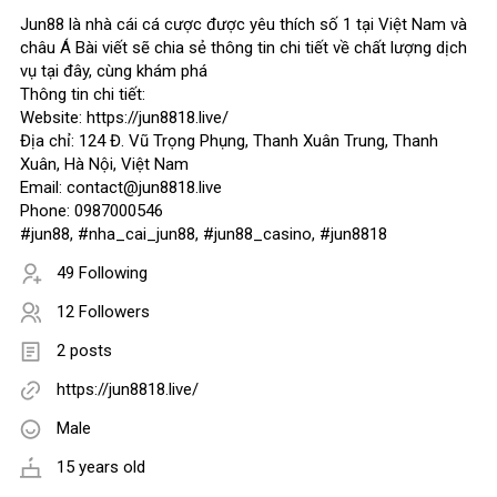
Jun88 là nhà cái cá cược được yêu thích số 1 tại Việt Nam và
châu Á Bài viết sẽ chia sẻ thông tin chi tiết về chất lượng dịch
vụ tại đây, cùng khám phá
Thông tin chi tiết:
Website: https://jun8818.live/
Địa chỉ: 124 Đ. Vũ Trọng Phụng, Thanh Xuân Trung, Thanh
Xuân, Hà Nội, Việt Nam
Email: contact@jun8818.live
Phone: 0987000546
#jun88, #nha_cai_jun88, #jun88_casino, #jun8818
49 Following
12 Followers
2 posts
https://jun8818.live/
Male
15 years old