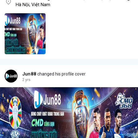
Hà Nội, Việt Nam
Jun88
changed his profile cover
2 yrs