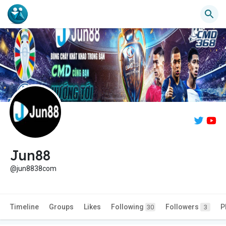
Jun88
@jun8838com
Timeline
Groups
Likes
Following
Followers
P
30
3