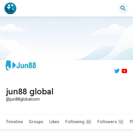
jun88 global
@jun88globalcom
Timeline
Groups
Likes
Following
Followers
P
30
12