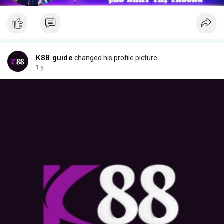
K88 guide
changed his profile picture
1 y