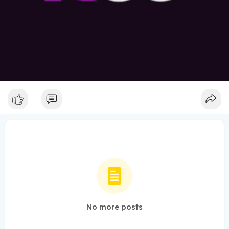
No more posts