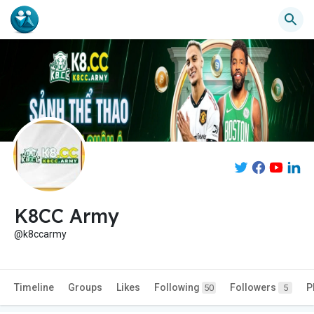
K8CC Army
@k8ccarmy
Timeline
Groups
Likes
Following
Followers
P
50
5