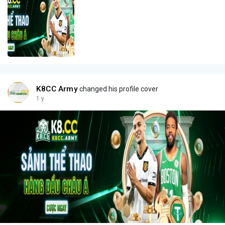
K8CC Army
changed his profile cover
1 y