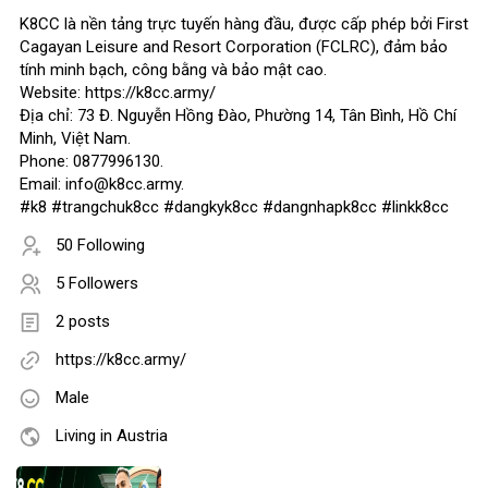
K8CC là nền tảng trực tuyến hàng đầu, được cấp phép bởi First
Cagayan Leisure and Resort Corporation (FCLRC), đảm bảo
tính minh bạch, công bằng và bảo mật cao.
Website: https://k8cc.army/
Địa chỉ: 73 Đ. Nguyễn Hồng Đào, Phường 14, Tân Bình, Hồ Chí
Minh, Việt Nam.
Phone: 0877996130.
Email: info@k8cc.army.
#k8 #trangchuk8cc #dangkyk8cc #dangnhapk8cc #linkk8cc
50 Following
5 Followers
2 posts
https://k8cc.army/
Male
Living in Austria