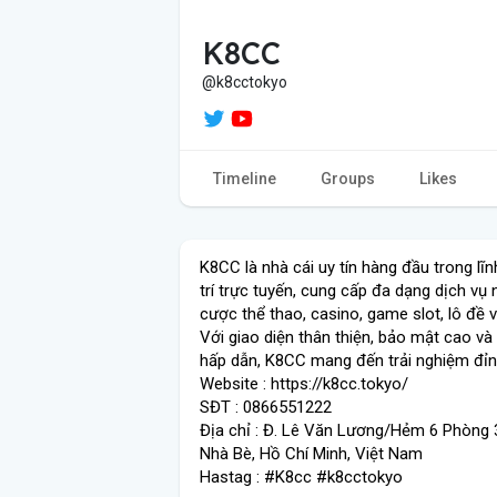
K8CC
@k8cctokyo
Timeline
Groups
Likes
K8CC là nhà cái uy tín hàng đầu trong lĩn
trí trực tuyến, cung cấp đa dạng dịch vụ
cược thể thao, casino, game slot, lô đề 
Với giao diện thân thiện, bảo mật cao và
hấp dẫn, K8CC mang đến trải nghiệm đỉn
Website : https://k8cc.tokyo/
SĐT : 0866551222
Địa chỉ : Đ. Lê Văn Lương/Hẻm 6 Phòng 3
Nhà Bè, Hồ Chí Minh, Việt Nam
Hastag : #K8cc #k8cctokyo