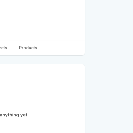
eels
Products
anything yet