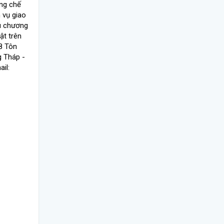
ng chế
 vụ giao
u chương
ật trên
8 Tôn
g Tháp -
il: