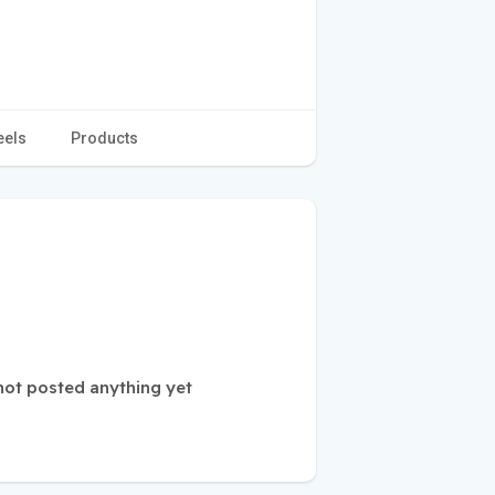
eels
Products
t posted anything yet