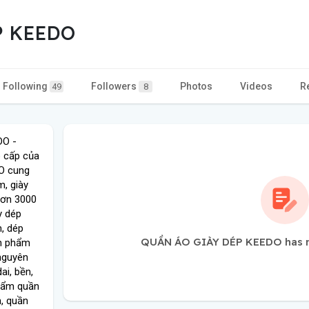
P KEEDO
Following
Followers
Photos
Videos
R
49
8
DO -
o cấp của
O cung
, giày
 hơn 3000
y dép
, dép
QUẦN ÁO GIÀY DÉP KEEDO has no
ản phẩm
nguyên
ai, bền,
phẩm quần
, quần