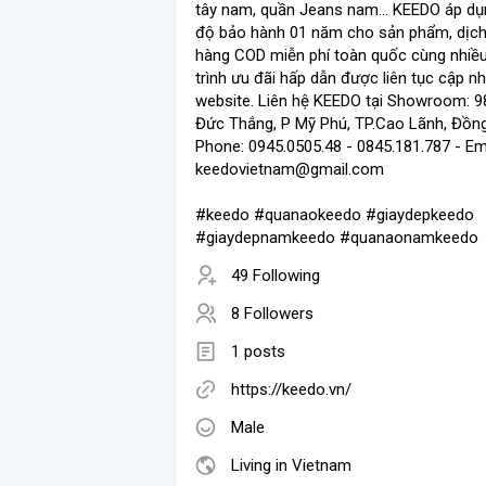
tây nam, quần Jeans nam... KEEDO áp dụ
độ bảo hành 01 năm cho sản phẩm, dịch
hàng COD miễn phí toàn quốc cùng nhiề
trình ưu đãi hấp dẫn được liên tục cập nh
website. Liên hệ KEEDO tại Showroom: 9
Đức Thắng, P Mỹ Phú, TP.Cao Lãnh, Đồn
Phone: 0945.0505.48 - 0845.181.787 - Ema
keedovietnam@gmail.com
#keedo #quanaokeedo #giaydepkeedo
#giaydepnamkeedo #quanaonamkeedo
49 Following
8 Followers
1 posts
https://keedo.vn/
Male
Living in Vietnam