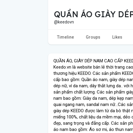
QUẦN ÁO GIÀY DÉ
@keedovn
Timeline
Groups
Likes
QUẦN ÁO, GIÀY DÉP NAM CAO CẤP KEE
Keedo.vn là website bán lẻ thời trang ca
thương hiệu KEEDO. Các sản phẩm KEED
cấp bao gồm: Quần áo nam, giày dép nam
dép nữ, ví da nam, dây thắt lưng da.. với
sản phẩm chất lượng. Các sản phẩm già
nam bao gồm: Giày da nam, dép kẹp nam
quai ngang nam, sandal nam nữ...Các s
giày dép KEEDO được làm từ da bò thật 
miếng 100%, chất liệu da mềm mại, dẻo d
đẹp, sang trọng và đẳng cấp. Các sản 
áo nam bao gồm: Áo sơ mi, áo thun nam