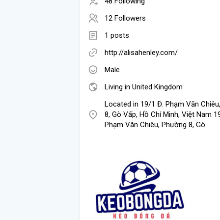
48 Following
12 Followers
1 posts
http://alisahenley.com/
Male
Living in United Kingdom
Located in 19/1 Đ. Phạm Văn Chiêu
8, Gò Vấp, Hồ Chí Minh, Việt Nam 1
Phạm Văn Chiêu, Phường 8, Gò