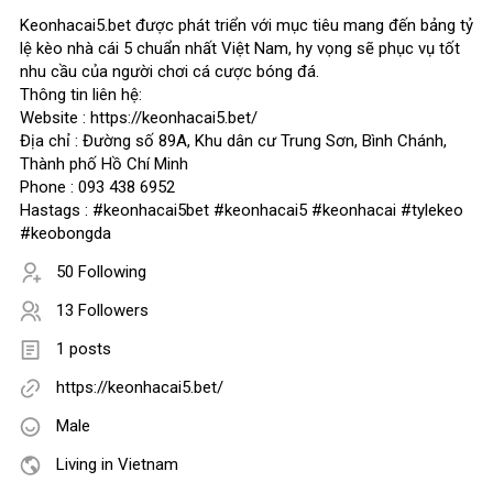
Keonhacai5.bet được phát triển với mục tiêu mang đến bảng tỷ
lệ kèo nhà cái 5 chuẩn nhất Việt Nam, hy vọng sẽ phục vụ tốt
nhu cầu của người chơi cá cược bóng đá.
Thông tin liên hệ:
Website : https://keonhacai5.bet/
Địa chỉ : Đường số 89A, Khu dân cư Trung Sơn, Bình Chánh,
Thành phố Hồ Chí Minh
Phone : 093 438 6952
Hastags : #keonhacai5bet #keonhacai5 #keonhacai #tylekeo
#keobongda
50 Following
13 Followers
1 posts
https://keonhacai5.bet/
Male
Living in Vietnam