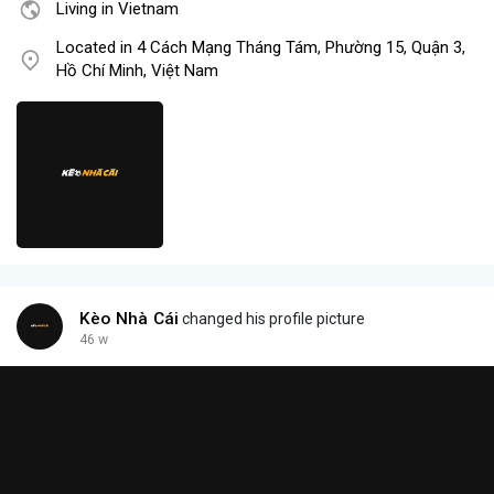
Living in Vietnam
Located in 4 Cách Mạng Tháng Tám, Phường 15, Quận 3,
Hồ Chí Minh, Việt Nam
Kèo Nhà Cái
changed his profile picture
46 w