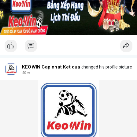
KEOWIN Cap nhat Ket qua
changed his profile picture
40 w