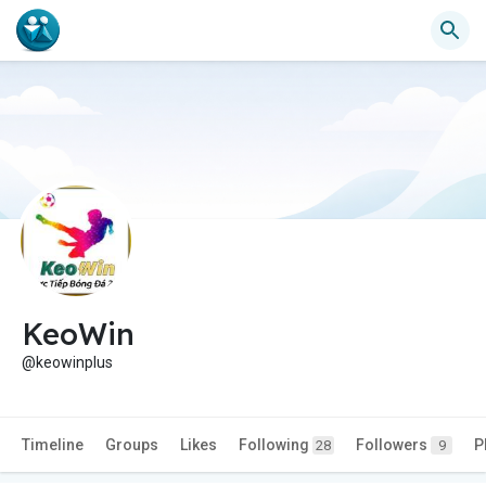
KeoWin
@keowinplus
Timeline
Groups
Likes
Following
Followers
P
28
9