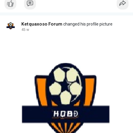
Ketquaxoso Forum
changed his profile picture
45 w