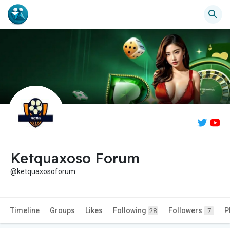
Ketquaxoso Forum
@ketquaxosoforum
Timeline
Groups
Likes
Following
Followers
P
28
7