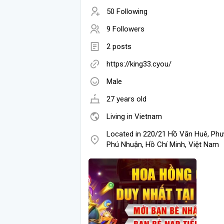
50 Following
9 Followers
2 posts
https://king33.cyou/
Male
27 years old
Living in Vietnam
Located in 220/21 Hồ Văn Huê, Phư
Phú Nhuận, Hồ Chí Minh, Việt Nam