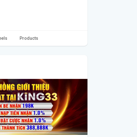
eels
Products