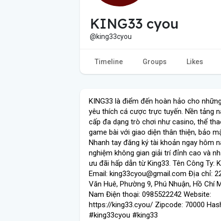
KING33 cyou
@king33cyou
Timeline
Groups
Likes
KING33 là điểm đến hoàn hảo cho những
yêu thích cá cược trực tuyến. Nền tảng 
cấp đa dạng trò chơi như casino, thể tha
game bài với giao diện thân thiện, bảo m
Nhanh tay đăng ký tài khoản ngay hôm na
nghiệm không gian giải trí đỉnh cao và n
ưu đãi hấp dẫn từ King33. Tên Công Ty: 
Email: king33cyou@gmail.com Địa chỉ: 2
Văn Huê, Phường 9, Phú Nhuận, Hồ Chí M
Nam Điện thoại: 0985522242 Website:
https://king33.cyou/ Zipcode: 70000 Has
#king33cyou #king33