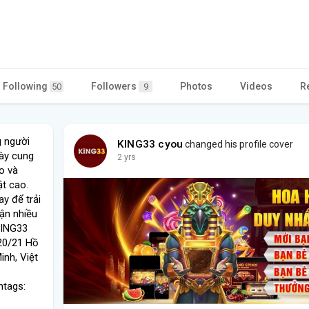
Following
Followers
Photos
Videos
R
50
9
 người
KING33 cyou
changed his profile cover
này cung
2 yrs
o và
ật cao.
y để trải
hận nhiều
KING33
20/21 Hồ
inh, Việt
htags: