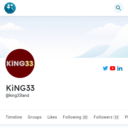
KiNG33
@king33land
Timeline
Groups
Likes
Following
Followers
P
30
13