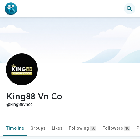
King88 Vn Co
@king88vnco
Timeline
Groups
Likes
Following
Followers
P
50
10