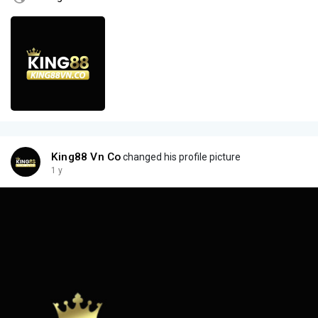
King88 Vn Co
changed his profile picture
1 y