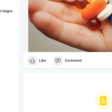
/viagra-
Like
Comment