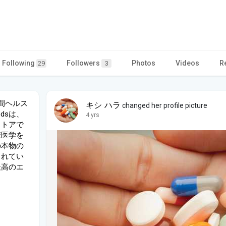
Following
Followers
Photos
Videos
R
29
3
間ヘルス
キシ ハラ
changed her profile picture
edsは、
4 yrs
ストアで
健康医学を
の本物の
されてい
最高のエ