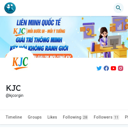
KJC
@kjcorgin
Timeline
Groups
Likes
Following
Followers
P
28
11