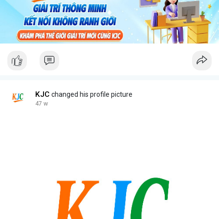
KJC
changed his profile picture
47 w