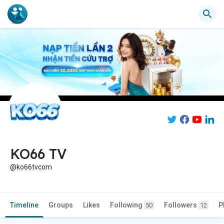
KO66 TV
@ko66tvcom
Timeline
Groups
Likes
Following
Followers
P
50
12