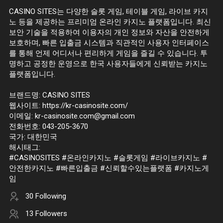
CASINO SITES는 다양한 슬롯 게임, 테이블 게임, 라이브 카지
노 등을 제공하는 프리미엄 온라인 카지노 플랫폼입니다. 최신
보안 기술을 적용하여 이용자의 개인 정보와 자산을 안전하게
보호하며, 빠른 입출금 시스템과 직관적인 사용자 인터페이스
를 통해 언제 어디서나 편리하게 게임을 즐길 수 있습니다. 투
명하고 공정한 운영으로 한국 사용자들에게 신뢰받는 카지노
플랫폼입니다.
브랜드명: CASINO SITES
웹사이트: https://kr-casinosite.com/
이메일: kr-casinosite.com@gmail.com
전화번호: 043-205-3670
국가: 대한민국
해시태그:
#CASINOSITES #온라인카지노 #슬롯게임 #라이브카지노 #
안전한카지노 #빠른입출금 #신뢰할수있는플랫폼 #카지노게
임
30 Following
13 Followers