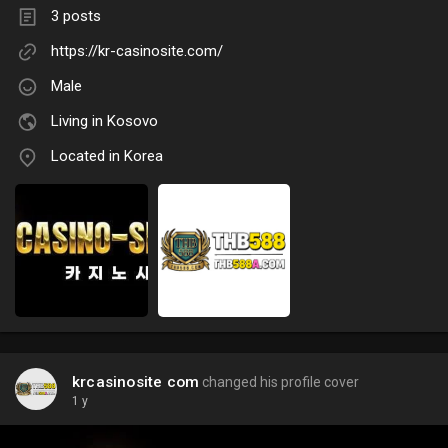
3 posts
https://kr-casinosite.com/
Male
Living in Kosovo
Located in Korea
krcasinosite com
changed his profile cover
1 y