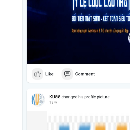
Like
Comment
KU88
changed his profile picture
13 w