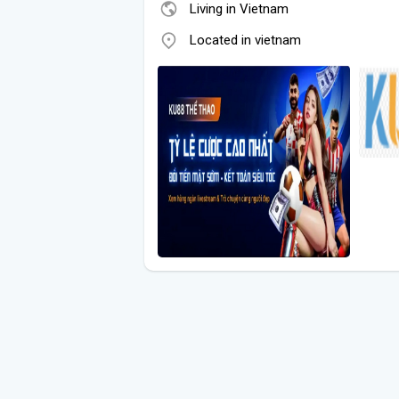
Living in Vietnam
Located in vietnam