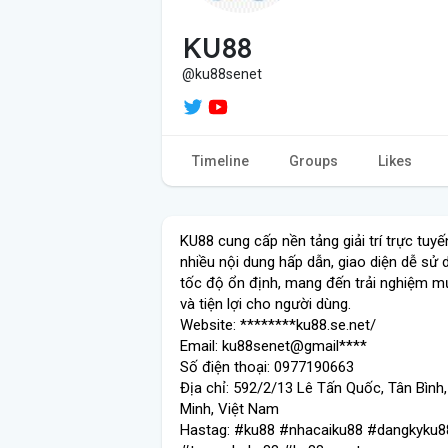
KU88
@ku88senet
Timeline
Groups
Likes
KU88 cung cấp nền tảng giải trí trực tuyế
nhiều nội dung hấp dẫn, giao diện dễ sử 
tốc độ ổn định, mang đến trải nghiệm 
và tiện lợi cho người dùng.
Website: ********ku88.se.net/
Email: ku88senet@gmail****
Số điện thoại: 0977190663
Địa chỉ: 592/2/13 Lê Tấn Quốc, Tân Bình
Minh, Việt Nam
Hastag: #ku88 #nhacaiku88 #dangkyku8