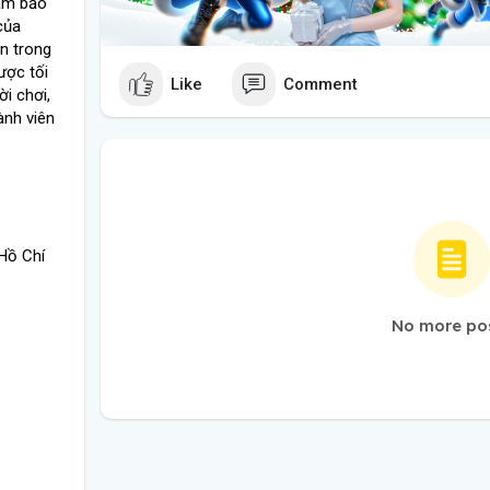
đảm bảo
của
n trong
ược tối
Like
Comment
i chơi,
ành viên
 Hồ Chí
No more po