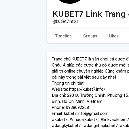
KUBET7 Link Trang 
@kubet7info1
Timeline
Groups
Likes
Trang chủ KUBET7 là sân chơi cá cược 
Châu Á giúp các cược thủ có được môi 
giải trí online chuyên nghiệp Cùng khám 
cái này trong bài viết sau đây nhé!
Thông tin chi tiết
Website: https://kubet7.info/
Địa chỉ: 290 Đ. Trường Chinh, Phường 15
Bình, Hồ Chí Minh, Vietnam
Phone: 0938692268
Email: kubet7.info@gmail.com
#kubet7 ,#nhacaikubet7 , #linkvaokubet7
#dangkykubet7 , #dangnhapkubet7, #kub