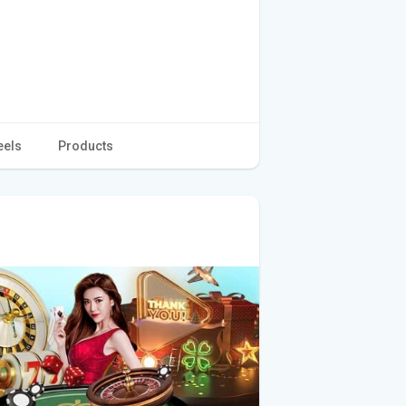
eels
Products