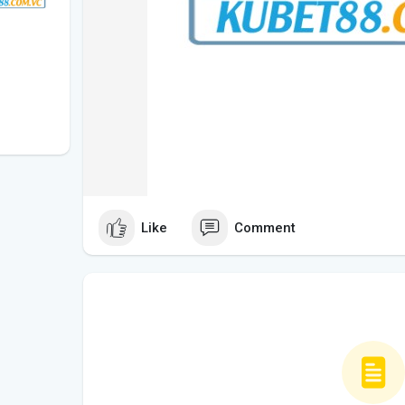
Like
Comment