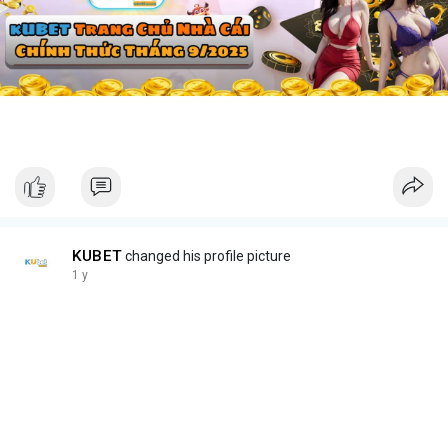
KUBET
changed his profile picture
1 y