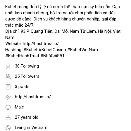
Kubet mang đến tỷ lệ cá cược thể thao cực kỳ hấp dẫn. Cập
nhật kèo nhanh chóng, hỗ trợ người chơi phân tích và đặt
cược dễ dàng. Dịch vụ khách hàng chuyên nghiệp, giải đáp
thắc mắc 24/7.
Địa chỉ: 93 P. Quang Tiến, Đai Mỗ, Nam Từ Liêm, Hà Nội, Việt
Nam
Website: http://hashtrust.io/
Hashtag: #Kubet #KubetCasino #KubetVietNam
#KubetHashTrust #NhàCáiSố1
30 Following
25 Followers
3 posts
http://hashtrust.io/
Male
27 years old
Living in Vietnam