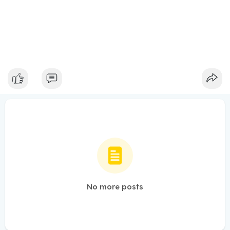
No more posts