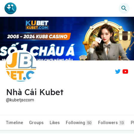
Nhà Cái Kubet
@kubetjsccom
Timeline
Groups
Likes
Following
Followers
P
50
13